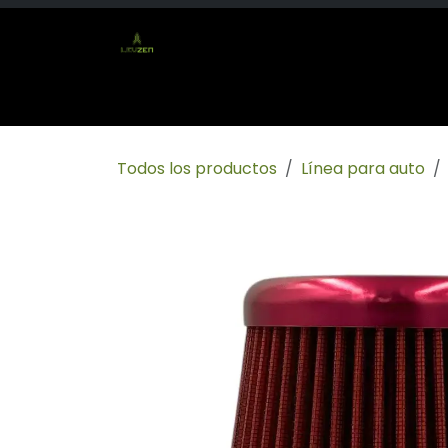
Ir al contenido
Inicio
Tienda
Socio mayorista
Conta
Todos los productos
Línea para auto