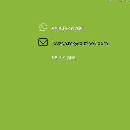
Contácteno
55 3453 6756
levzen.mx@outlook.com
56 1171 3151