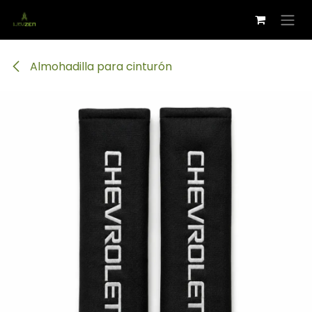
Ir al contenido
Almohadilla para cinturón