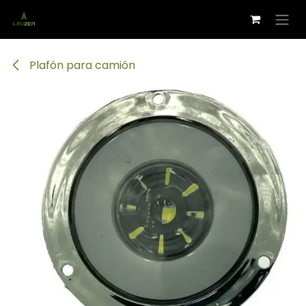
Ir al contenido
Plafón para camión