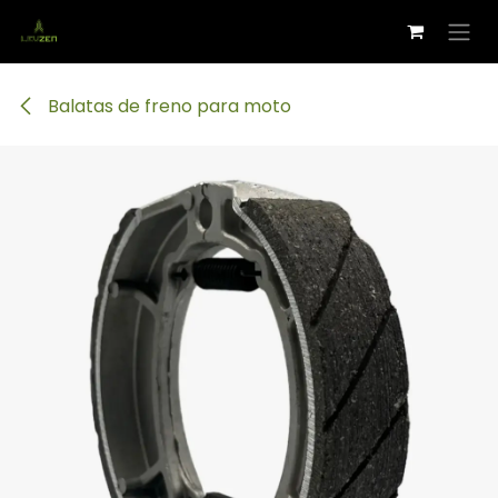
Ir al contenido
Balatas de freno para moto