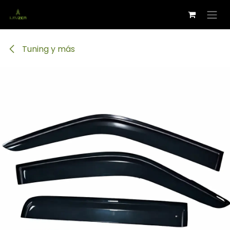
Ir al contenido
Tuning y más