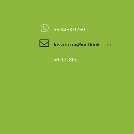
Contácteno
55 3453 6756
levzen.mx@outlook.com
56 1171 3151