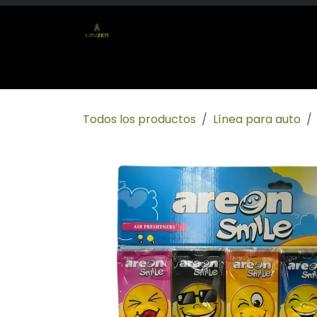
Ir al contenido
Inicio
Tienda
Socio mayorista
Conta
Todos los productos
Línea para auto