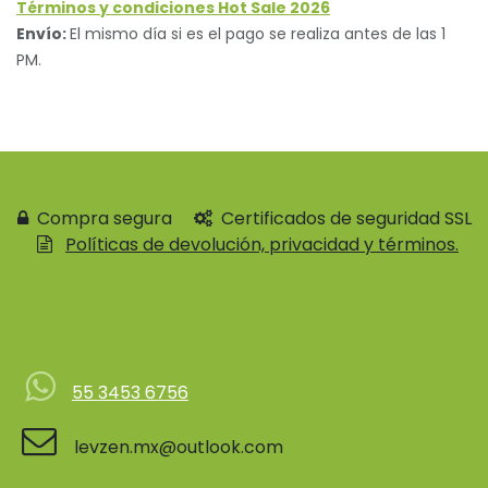
Términos y condiciones Hot Sale 2026
Envío:
El mismo día si es el pago se realiza antes de las 1
PM.
Compra segura
Certificados de seguridad SSL
Políticas de devolución, privacidad y términos.
Contácteno
55 3453 6756
levzen.mx@outlook.com