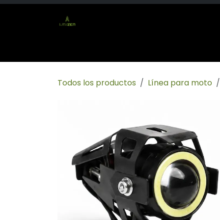
Ir al contenido
Inicio
Tienda
Socio mayorista
Conta
Todos los productos
Línea para moto