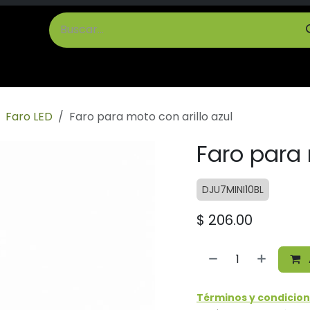
cto
Términos y Condiciones
Faro LED
Faro para moto con arillo azul
Faro para 
DJU7MINI10BL
$
206.00
Términos y condicion