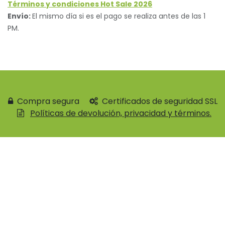
Términos y condiciones Hot Sale 2026
Envío:
El mismo día si es el pago se realiza antes de las 1
PM.
Compra segura
Certificados de seguridad SSL
Políticas de devolución, privacidad y términos.
Contácteno
55 3453 6756
levzen.mx@outlook.com