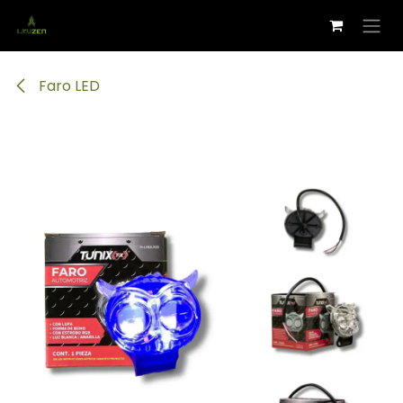
Ir al contenido
Faro LED