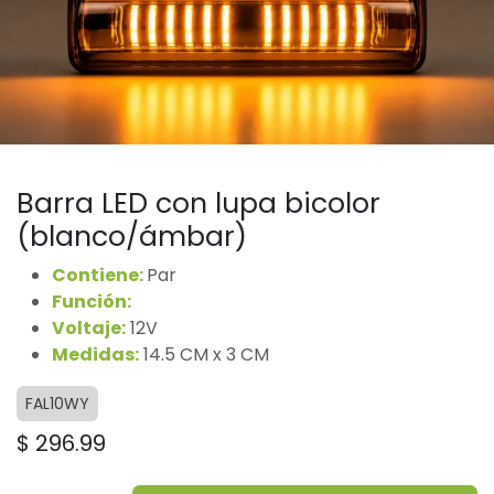
Barra LED con lupa bicolor
(blanco/ámbar)
Contiene:
Par
Función:
Fija y estrobo​​
Voltaje:
12V
Medidas:
14.5 CM x 3 CM
FAL10WY
$
296.99