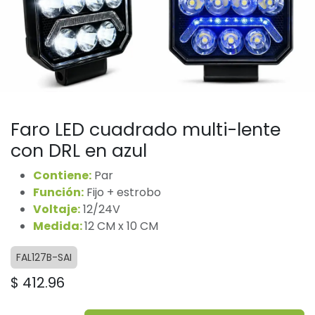
Faro LED cuadrado multi-lente
con DRL en azul
Contiene:
Par
Función:
Fijo + estrobo
Voltaje:
12/24V
Medida:
12 CM x 10 CM
FAL127B-SAI
$
412.96