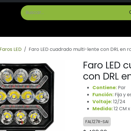
cto
Términos y Condiciones
Faros LED
Faro LED cuadrado multi-lente con DRL en ro
Faro LED c
con DRL en
Contiene:
Par
Función:
Fija y 
Voltaje:
12/24
Medida:
12 CM x
FAL127R-SAI