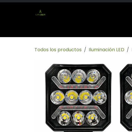
Ir al contenido
Inicio
Tienda
Socio mayorista
Conta
Todos los productos
Iluminación LED