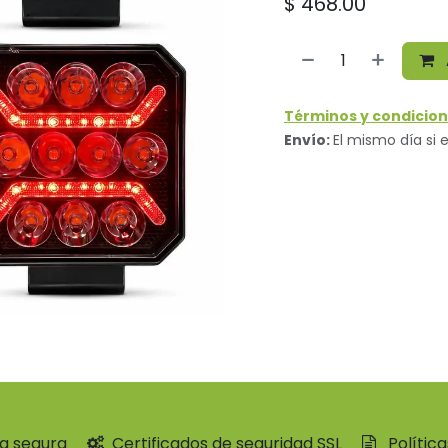
$
468.00
Términos y condicion
Envío:
El mismo día si e
a segura
Certificados de seguridad SSL
Polític