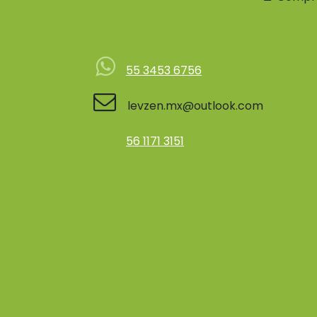
Contácteno
55 3453 6756
levzen.mx@outlook.com
56 1171 3151