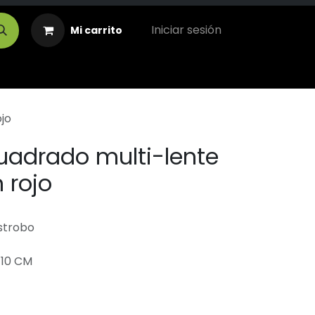
Iniciar sesión
Mi carrito
jo
uadrado multi-lente
 rojo
estrobo
 10 CM