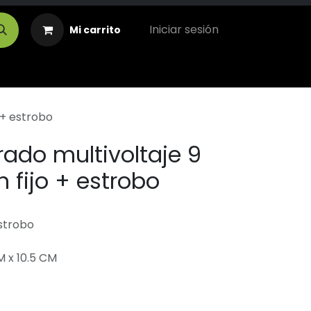
Iniciar sesión
Mi carrito
 + estrobo
ado multivoltaje 9
n fijo + estrobo
estrobo
M x 10.5 CM