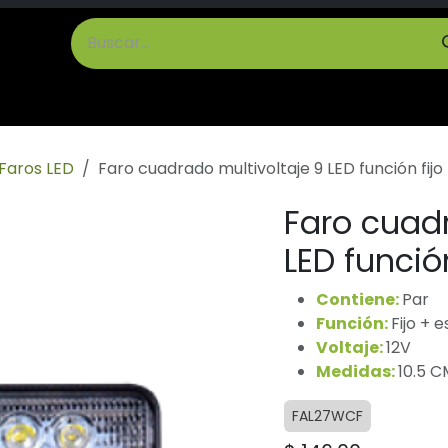
cto
Términos y Condiciones
Faros LED
Faro cuadrado multivoltaje 9 LED función fijo
Faro cuadr
LED funció
Contiene:
Par
Función:
Fijo + 
Voltaje:
12V
Medidas:
10.5 C
FAL27WCF