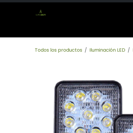
Ir al contenido
Inicio
Tienda
Socio mayorista
Conta
Todos los productos
Iluminación LED