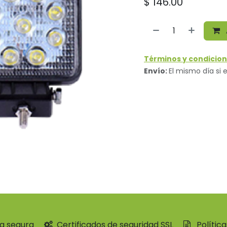
$
146.00
Términos y condicion
Envío:
El mismo día si e
a segura
Certificados de seguridad SSL
Polític