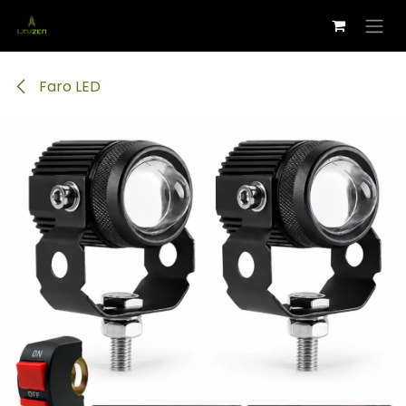
Ir al contenido
Faro LED