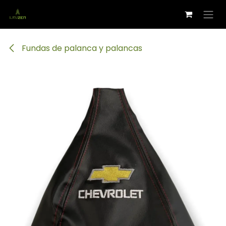
Ir al contenido
Fundas de palanca y palancas