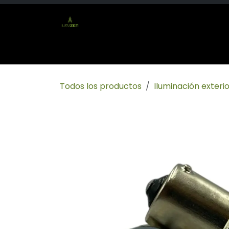
Ir al contenido
Inicio
Tienda
Socio mayorista
Conta
Todos los productos
Iluminación exterio