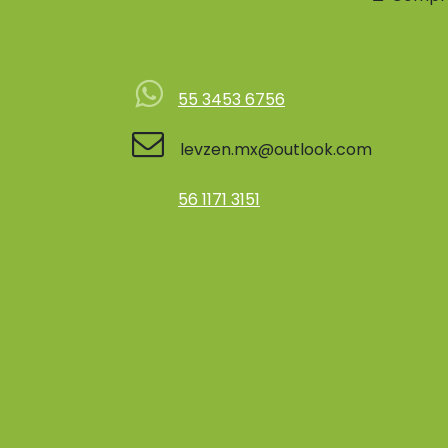
Contácteno
55 3453 6756
levzen.mx@outlook.com
56 1171 3151