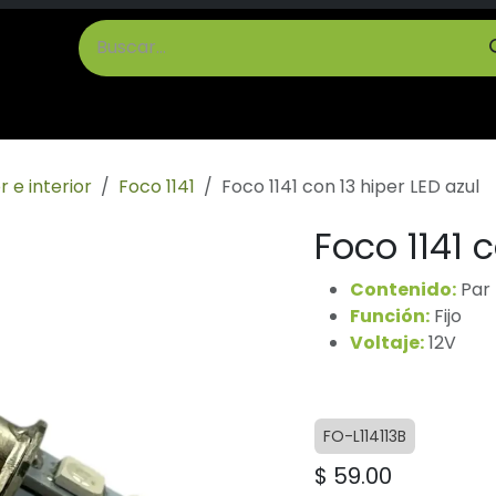
cto
Términos y Condiciones
r e interior
Foco 1141
Foco 1141 con 13 hiper LED azul
Foco 1141 c
Contenido:
Par
Función:
Fijo
Voltaje:
12V
FO-L114113B
$
59.00