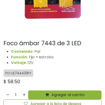
Foco ámbar 7443 de 3 LED
Contenido:
Par
Función:
Fijo + estrobo
Voltaje:
12V
FO-LE744433FY
$
58.50
Agregar al carrito
Agregar a la lista de deseos