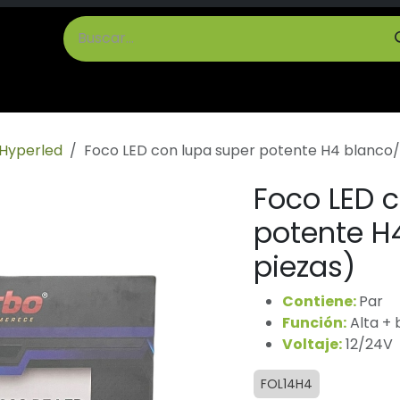
cto
Términos y Condiciones
Hyperled
Foco LED con lupa super potente H4 blanco
Foco LED 
potente H
piezas)
Contiene:
Par
Función:
Alta + 
Voltaje:
12/24V
FOL14H4