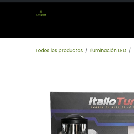
Ir al contenido
Inicio
Tienda
Socio mayorista
Conta
Todos los productos
Iluminación LED