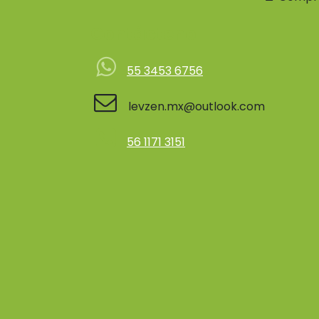
Contácteno
55 3453 6756
levzen.mx@outlook.com
56 1171 3151