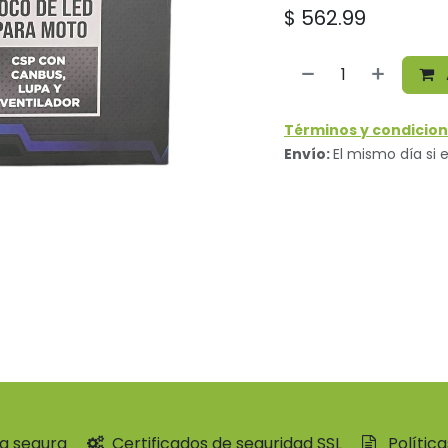
$
562.99
Términos y condicion
Envío:
El mismo día si e
a segura
Certificados de seguridad SSL
Polític