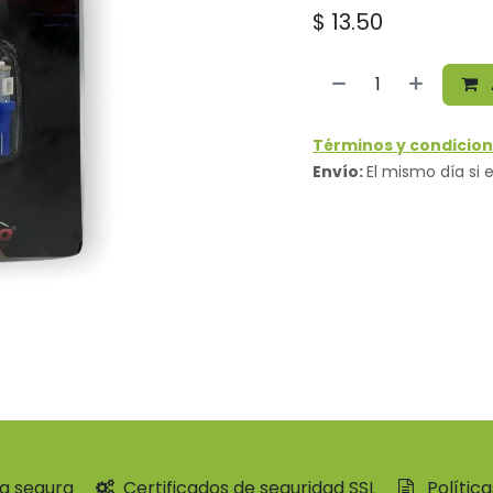
$
13.50
Términos y condicion
Envío:
El mismo día si e
a segura
Certificados de seguridad SSL
Polític