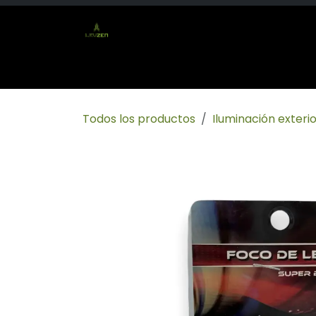
Ir al contenido
Inicio
Tienda
Socio mayorista
Conta
Todos los productos
Iluminación exterio