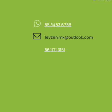
Contácteno
55 3453 6756
levzen.mx@outlook.com
56 1171 3151