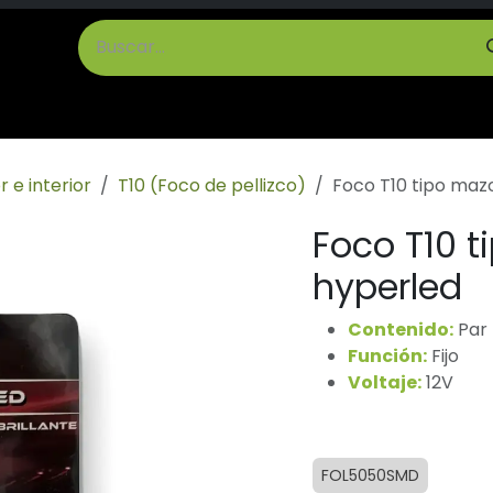
cto
Términos y Condiciones
r e interior
T10 (Foco de pellizco)
Foco T10 tipo maz
Foco T10 
hyperled
Contenido:
Par
Función:
Fijo
Voltaje:
12V
FOL5050SMD