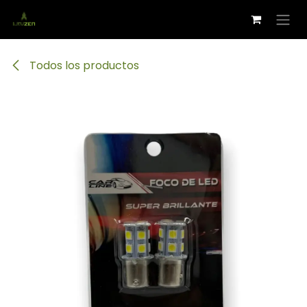
Ir al contenido
Todos los productos