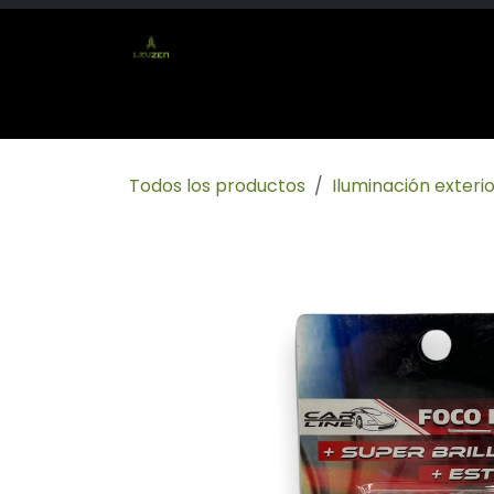
Ir al contenido
Inicio
Tienda
Socio mayorista
Conta
Todos los productos
Iluminación exterio