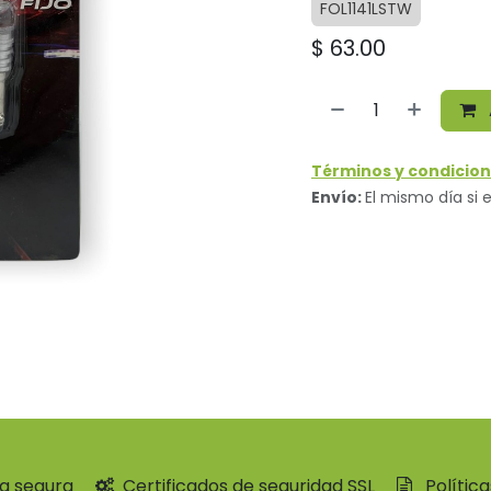
FOL1141LSTW
$
63.00
Términos y condicion
Envío:
El mismo día si e
a segura
Certificados de seguridad SSL
Polític