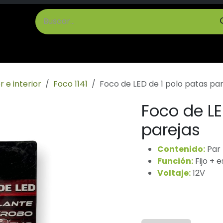
cto
Términos y Condiciones
r e interior
Foco 1141
Foco de LED de 1 polo patas par
Foco de LE
parejas
Contenido:
Par
Función:
Fijo + 
Voltaje:
12V