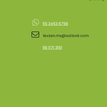
Contácteno
55 3453 6756
levzen.mx@outlook.com
56 1171 3151