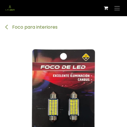
Ir al contenido
Foco para interiores