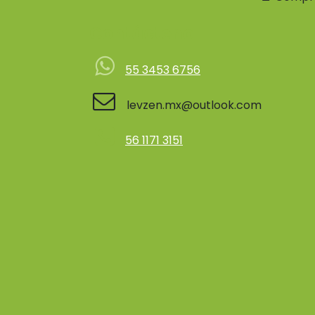
Contácteno
55 3453 6756
levzen.mx@outlook.com
56 1171 3151