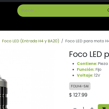
cto
Términos y Condiciones
Foco LED (Entrada H4 y BA20)
Foco LED para moto H4
Foco LED 
Contiene:
Pieza
Función:
Fijo
Voltaje:
12V
FOLH4-SAI
$
127.99