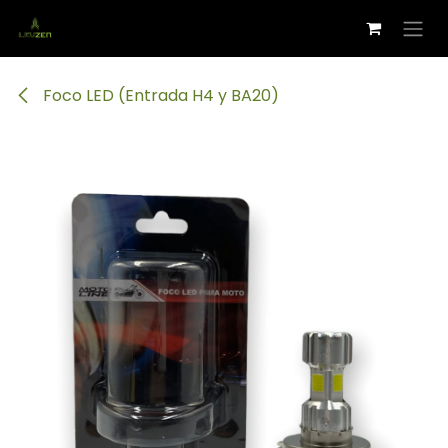
Ir al contenido
Foco LED (Entrada H4 y BA20)