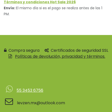
Términos y condiciones Hot Sale 2026
Envío:
El mismo día si es el pago se realiza antes de las 1
PM.
Compra segura
Certificados de seguridad SSL
Políticas de devolución, privacidad y términos.
Contácteno
55 3453 6756
levzen.mx@outlook.com