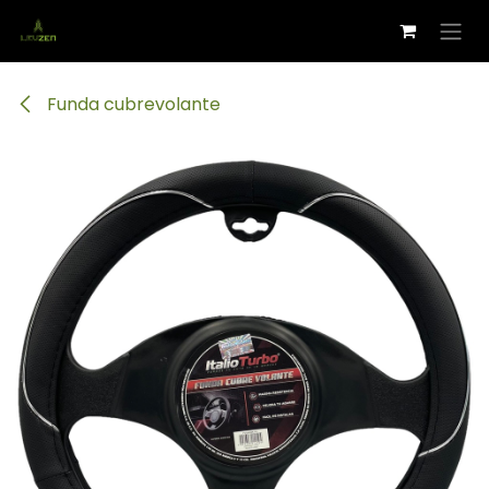
Ir al contenido
Funda cubrevolante