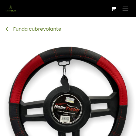
Ir al contenido
Funda cubrevolante