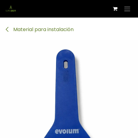
Ir al contenido
Material para instalación