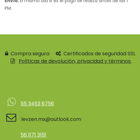
Envío:
El mismo día si es el pago se realiza antes de las 1
PM.
Compra segura
Certificados de seguridad SSL
Políticas de devolución, privacidad y términos.
Contácteno
55 3453 6756
levzen.mx@outlook.com
56 1171 3151