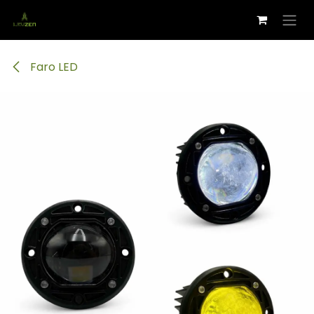
Ir al contenido
Faro LED