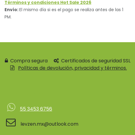
Términos y condiciones Hot Sale 2026
Envío:
El mismo día si es el pago se realiza antes de las 1
PM.
Compra segura
Certificados de seguridad SSL
Políticas de devolución, privacidad y términos.
Contácteno
55 3453 6756
levzen.mx@outlook.com