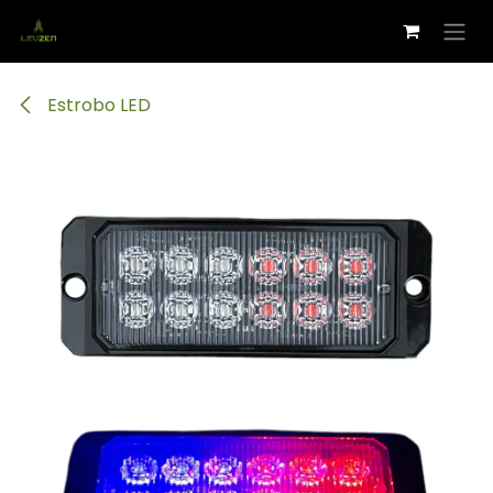
Ir al contenido
Estrobo LED