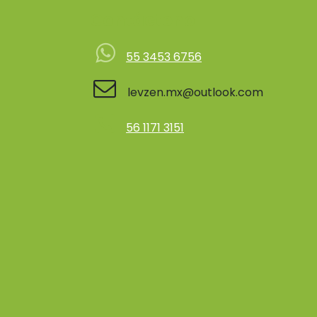
Contácteno
55 3453 6756
levzen.mx@outlook.com
56 1171 3151