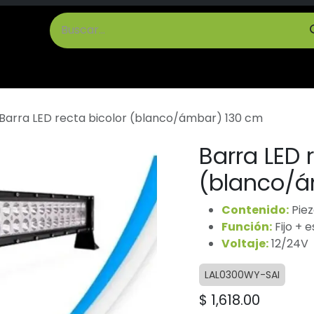
cto
Términos y Condiciones
Barra LED recta bicolor (blanco/ámbar) 130 cm
Barra LED 
(blanco/á
Contenido:
Piez
Función:
Fijo + 
Voltaje:
12/24V
LAL0300WY-SAI
$
1,618.00