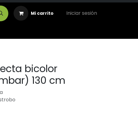
Iniciar sesión
Mi carrito
recta bicolor
mbar) 130 cm
a
estrobo