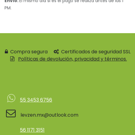
Envío:
El mismo día si es el pago se realiza antes de las 1
PM.
Compra segura
Certificados de seguridad SSL
Políticas de devolución, privacidad y términos.
Contácteno
55 3453 6756
levzen.mx@outlook.com
56 1171 3151