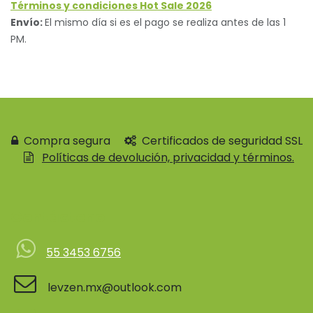
Términos y condiciones Hot Sale 2026
Envío:
El mismo día si es el pago se realiza antes de las 1
PM.
Compra segura
Certificados de seguridad SSL
Políticas de devolución, privacidad y términos.
Contácteno
55 3453 6756
levzen.mx@outlook.com