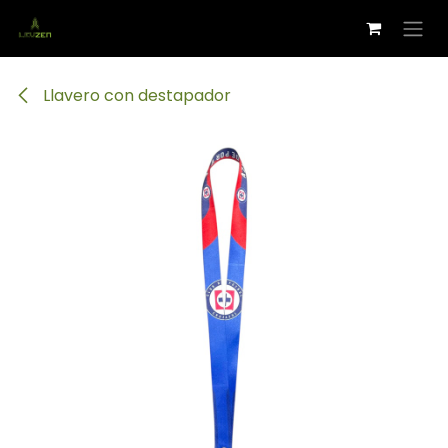
Ir al contenido
Llavero con destapador