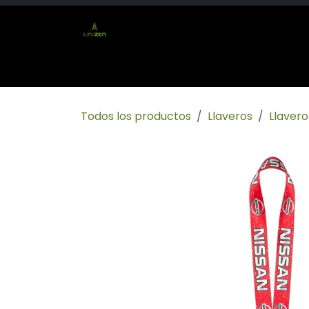
Ir al contenido
Inicio
Tienda
Socio mayorista
Conta
Todos los productos
Llaveros
Llaver