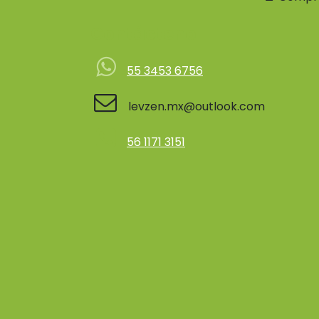
Contácteno
55 3453 6756
levzen.mx@outlook.com
56 1171 3151