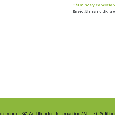
Términos y condicion
Envío:
El mismo día si e
a segura
Certificados de seguridad SSL
Polític