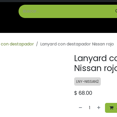
cto
Términos y Condiciones
o con destapador
Lanyard con destapador Nissan rojo
Lanyard c
Nissan roj
LNY-NISSAN2
$
68.00