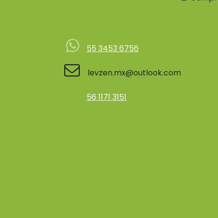
Contácteno
55 3453 6756
levzen.mx@outlook.com
56 1171 3151