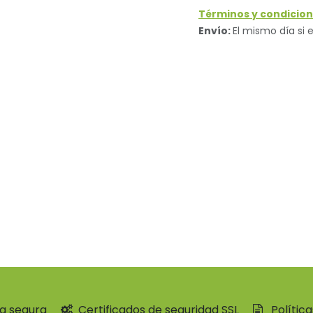
Términos y condicion
Envío:
El mismo día si e
a segura
Certificados de seguridad SSL
Polític