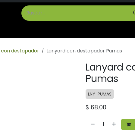
cto
Términos y Condiciones
o con destapador
Lanyard con destapador Pumas
Lanyard c
Pumas
LNY-PUMAS
$
68.00