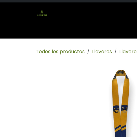
Ir al contenido
Inicio
Tienda
Socio mayorista
Conta
Todos los productos
Llaveros
Llaver