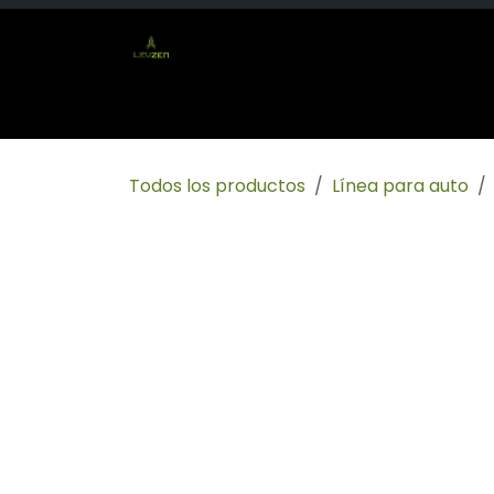
Ir al contenido
Inicio
Tienda
Socio mayorista
Conta
Todos los productos
Línea para auto