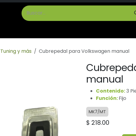
cto
Términos y Condiciones
Tuning y más
Cubrepedal para Volkswagen manual
Cubrepeda
manual
Contenido:
3 Pi
Función:
Fijo
MK7/MT
$
218.00