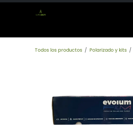
Ir al contenido
Inicio
Tienda
Socio mayorista
Conta
Todos los productos
Polarizado y kits