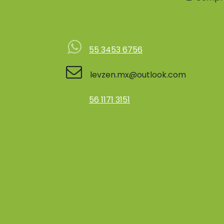
Contácteno
55 3453 6756
levzen.mx@outlook.com
56 1171 3151