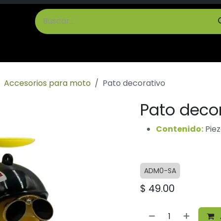
cto
Términos y Condiciones
Accesorios para moto
Pato decorativo
Pato deco
Contenido:
Piez
ADM0-SA
$
49.00