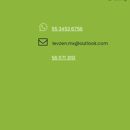
Contácteno
55 3453 6756
levzen.mx@outlook.com
56 1171 3151