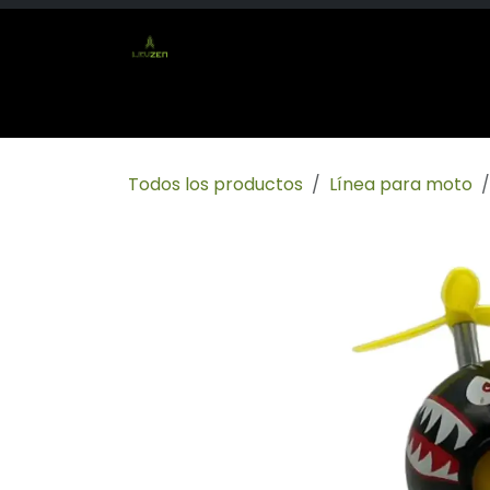
Ir al contenido
Inicio
Tienda
Socio mayorista
Conta
Todos los productos
Línea para moto