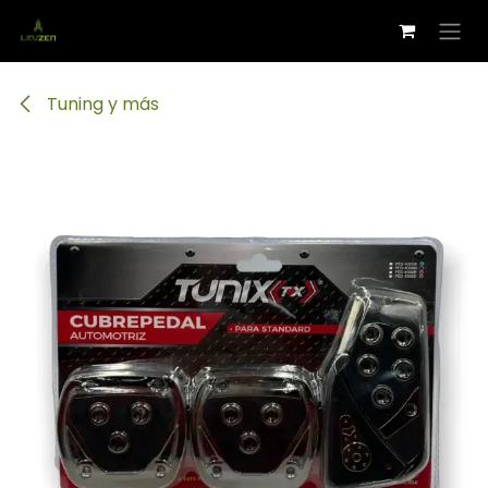
Ir al contenido
Tuning y más