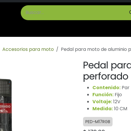
cto
Términos y Condiciones
Accesorios para moto
Pedal para moto de aluminio 
Pedal par
perforado
Contenido:
Par
Función:
Fijo
Voltaje:
12V
Medida:
10 CM
PED-M17RGB