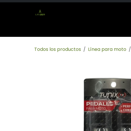
Ir al contenido
Inicio
Tienda
Socio mayorista
Conta
Todos los productos
Línea para moto