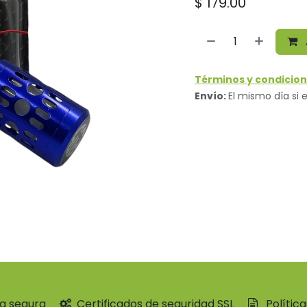
$
179.00
Términos y condicion
Envío:
El mismo día si e
a segura
Certificados de seguridad SSL
Polític