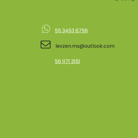
Contácteno
55 3453 6756
levzen.mx@outlook.com
56 1171 3151