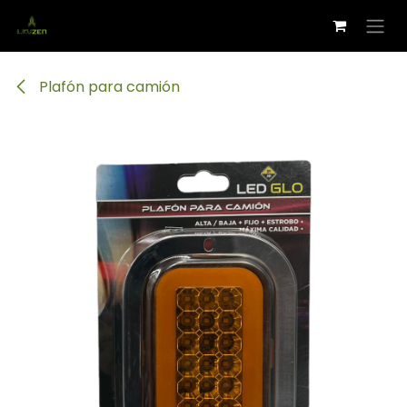
Ir al contenido
Plafón para camión