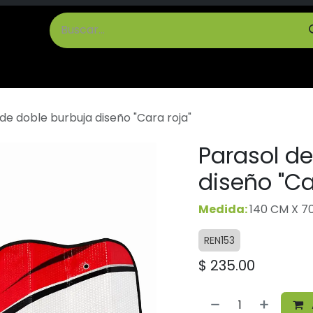
cto
Términos y Condiciones
de doble burbuja diseño "Cara roja"
Parasol de
diseño "Ca
Medida:
140 CM X 7
REN153
$
235.00