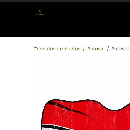
Ir al contenido
Inicio
Tienda
Socio mayorista
Conta
Todos los productos
Parasol
Parasol 