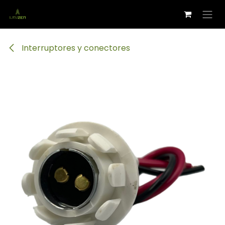
Ir al contenido
Interruptores y conectores