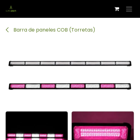
Ir al contenido
Barra de paneles COB (Torretas)