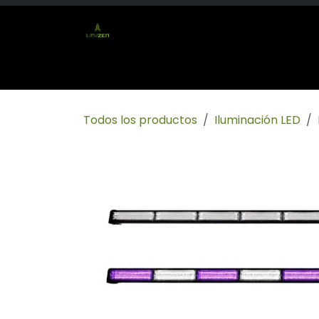
Ir al contenido
Inicio
Tienda
Socio mayorista
Conta
Todos los productos
Iluminación LED