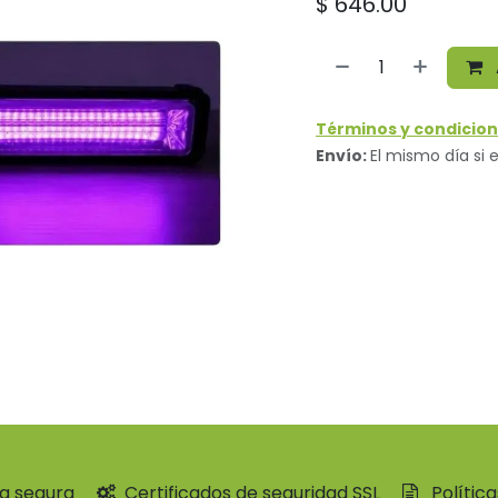
$
646.00
Términos y condicion
Envío:
El mismo día si e
a segura
Certificados de seguridad SSL
Polític