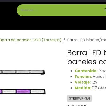
cto
Términos y Condiciones
Barra de paneles COB (Torretas)
Barra LED blanca/mo
Barra LED
paneles c
Contenido:
Piez
Función:
Varias 
Voltaje:
12V
Medida:
117 CM 
STR19WP-SAI