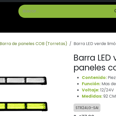
cto
Términos y Condiciones
Barra de paneles COB (Torretas)
Barra LED verde lim
Barra LED 
paneles c
Contenido:
Piez
Función:
Mas de 
Voltaje:
12/24V
Medidas:
92 CM
STR24LG-SAI