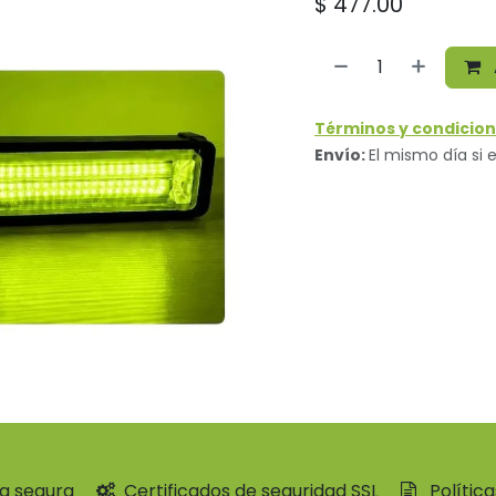
$
477.00
Términos y condicion
Envío:
El mismo día si e
a segura
Certificados de seguridad SSL
Polític