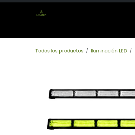
Ir al contenido
Inicio
Tienda
Socio mayorista
Conta
Todos los productos
Iluminación LED