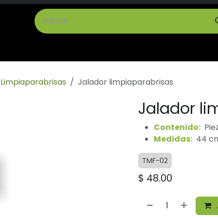
cto
Términos y Condiciones
Limpiaparabrisas
Jalador limpiaparabrisas
Jalador li
Contenido:
Pie
Medidas:
44 cm 
TMF-02
$
48.00