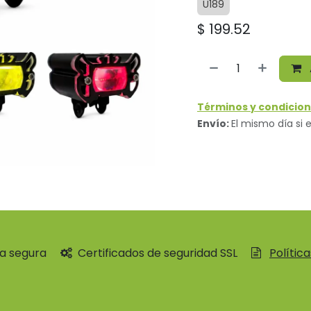
U189
$
199.52
Términos y condicion
Envío:
El mismo día si e
a segura
Certificados de seguridad SSL
Polític