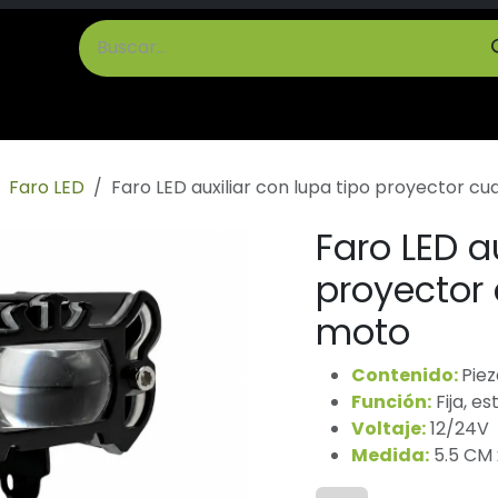
cto
Términos y Condiciones
Faro LED
Faro LED auxiliar con lupa tipo proyector cu
Faro LED a
proyector 
moto
Contenido:
Piez
Función:
Fija, e
Voltaje:
12/24V
Medida:
5.5 CM 